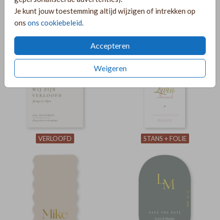
Je kunt jouw toestemming altijd wijzigen of intrekken op
ons
ons cookiebeleid
.
VORM + FOLIE
GOUDFOLIE
Accepteren
Weigeren
VERLOOFD
STANS + FOLIE