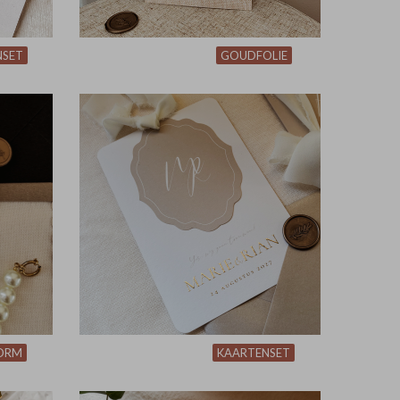
NSET
GOUDFOLIE
ORM
KAARTENSET