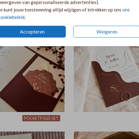
weergeven van gepersonaliseerde advertenties).
Je kunt jouw toestemming altijd wijzigen of intrekken op ons
ons
KAARTENSET
POCKETFO
cookiebeleid
.
Accepteren
Weigeren
POCKETFOLD SET