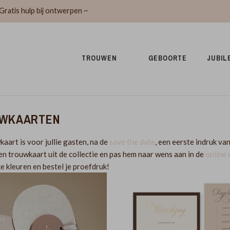
Gratis hulp bij ontwerpen ~
TROUWEN 
GEBOORTE 
JUBIL
WKAARTEN
aart is voor jullie gasten, na de
save the date
, een eerste indruk van
een trouwkaart uit de collectie en pas hem naar wens aan in de
online 
ke kleuren en bestel je proefdruk!