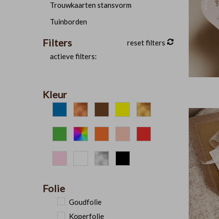
Trouwkaarten stansvorm
Tuinborden
Filters
reset filters
actieve filters:
Kleur
Blauw
Brons
Bruin
Geel
Goud
Groen
Kleurrijk
Oranje
Peach
Rood
Roze
Wit
Zilver
Zwart
Folie
Goudfolie
Koperfolie