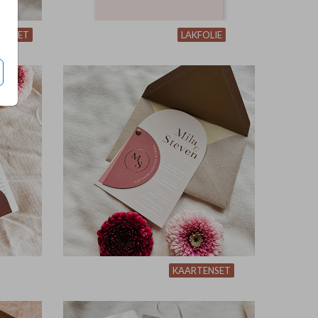
LD SET
LAKFOLIE
KAARTENSET