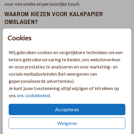
voor een unieke en persoonlijke touch.
WAAROM KIEZEN VOOR KALKPAPIER
OMSLAGEN?
Luxe uitstraling:
Kalkpapier omslagen geven je
Cookies
geboortekaartje een stijlvolle en elegante uitstraling.
Bescherming:
Ze beschermen je geboortekaartje tegen vuil en
Wij gebruiken cookies en vergelijkbare technieken om een
beschadigingen, waardoor het er langer mooi uit blijft zien.
betere gebruikerservaring te bieden, ons websiteverkeer
Persoonlijk:
Je kunt de omslagen laten bedrukken met speciale
en onze prestaties te analyseren en voor marketing- en
ontwerpen, initialen of patronen die passen bij de stijl van je
sociale mediadoeleinden (het weergeven van
kaartje.
gepersonaliseerde advertenties).
Unieke presentatie:
De transparantie van kalkpapier zorgt
Je kunt jouw toestemming altijd wijzigen of intrekken op
voor een verrassend en uniek effect bij de ontvanger.
ons
ons cookiebeleid
.
HOE KIES JE DE PERFECTE KALKPAPIER
OMSLAG?
Accepteren
Het kiezen van de juiste kalkpapier omslag is belangrijk voor
Weigeren
het totaalplaatje van je geboortekaartje. Hier zijn enkele tips
om je te helpen: