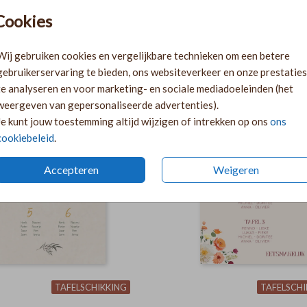
Cookies
Wij gebruiken cookies en vergelijkbare technieken om een betere
TAFELSCHIKKING
TAFELSCHI
gebruikerservaring te bieden, ons websiteverkeer en onze prestaties
te analyseren en voor marketing- en sociale mediadoeleinden (het
weergeven van gepersonaliseerde advertenties).
Je kunt jouw toestemming altijd wijzigen of intrekken op ons
ons
cookiebeleid
.
Accepteren
Weigeren
TAFELSCHIKKING
TAFELSCHI