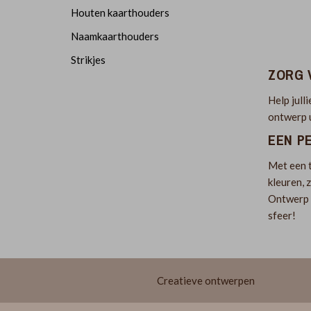
Houten kaarthouders
Naamkaarthouders
Strikjes
ZORG 
Help jull
ontwerp u
EEN P
Met een t
kleuren, 
Ontwerp e
sfeer!
Creatieve ontwerpen