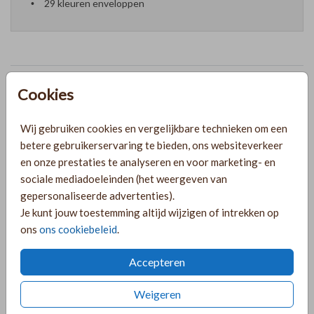
29 kleuren enveloppen
Formaten en prijzen
Cookies
Wij gebruiken cookies en vergelijkbare technieken om een
PRODUCTINFORMATIE
betere gebruikerservaring te bieden, ons websiteverkeer
en onze prestaties te analyseren en voor marketing- en
sociale mediadoeleinden (het weergeven van
OMSCHRIJVING
gepersonaliseerde advertenties).
Groene Italiaanse stijl pocketfold set. Deze set met
Je kunt jouw toestemming altijd wijzigen of intrekken op
meerdere kaarten is voorzien van frisse kleuren zoals
ons
ons cookiebeleid
.
groen, geel en lichtblauw. Je kunt dit natuurlijk naar wens
aanpassen! Mooie kaart in Italiaanse stijl met citroenen.
Accepteren
COLLECTIE
Weigeren