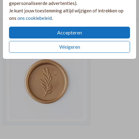
COLLECTIE
gepersonaliseerde advertenties).
Je kunt jouw toestemming altijd wijzigen of intrekken op
Langwerpige pocketfolds
ons
ons cookiebeleid
.
RECOMMENDATIONS CROSS_SELL
Accepteren
Weigeren