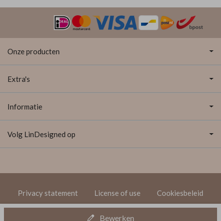
Onze producten
Extra's
Informatie
Volg LinDesigned op
Privacy statement
License of use
Cookiesbeleid
© 2020 LinDesigned
Bewerken