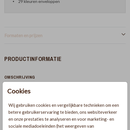
29 kleuren enveloppen
Formaten en prijzen
PRODUCTINFORMATIE
OMSCHRIJVING
Unieke en luxe pocketfold set met beige/lichtroze en
Cookies
bordeaux. De kaart is voorzien van goudfolie en in het
voorste kaartje zit een gaatje waaraan je een mooi lintje of
Wij gebruiken cookies en vergelijkbare technieken om een
een tassel kunt bevestigen. Bestel deze pocketfold set met
betere gebruikerservaring te bieden, ons websiteverkeer
een envelop in het formaat 13x20.
Toon meer
en onze prestaties te analyseren en voor marketing- en
sociale mediadoeleinden (het weergeven van