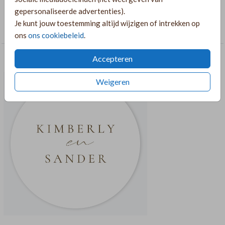
https://lindesigned.nl/touwtjes
gepersonaliseerde advertenties).
COLLECTIE
Je kunt jouw toestemming altijd wijzigen of intrekken op
Rechthoekige labelkaarten
ons
ons cookiebeleid
.
RECOMMENDATIONS CROSS_SELL
Accepteren
Weigeren