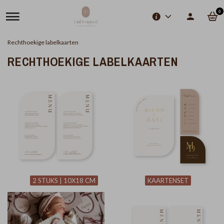
0
Rechthoekige labelkaarten
RECHTHOEKIGE LABELKAARTEN
2 STUKS | 10X18 CM
KAARTENSET