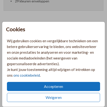
29 kleuren enveloppen
Cookies
Formaten en prijzen
Wij gebruiken cookies en vergelijkbare technieken om een
PRODUCTINFORMATIE
betere gebruikerservaring te bieden, ons websiteverkeer
en onze prestaties te analyseren en voor marketing- en
sociale mediadoeleinden (het weergeven van
OMSCHRIJVING
gepersonaliseerde advertenties).
Je kunt jouw toestemming altijd wijzigen of intrekken op
Prachtige en chique trouwkaart met een golvenvorm en
ons
ons cookiebeleid
.
bijpassende tekst. Je kunt deze kaart helemaal naar wens
aanpassen in de online editor!
Accepteren
COLLECTIE
Weigeren
Rechthoekige labelkaarten