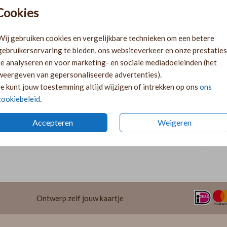
Pr
Cookies
Ki
Ka
Wij gebruiken cookies en vergelijkbare technieken om een betere
volge
gebruikerservaring te bieden, ons websiteverkeer en onze prestaties
Ka
te analyseren en voor marketing- en sociale mediadoeleinden (het
twee 
weergeven van gepersonaliseerde advertenties).
29
Je kunt jouw toestemming altijd wijzigen of intrekken op ons
ons
cookiebeleid
.
Accepteren
Weigeren
Prijzen
Ontwerp zelf jouw kaartje