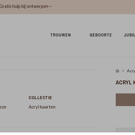
Gratis hulp bij ontwerpen ~
TROUWEN 
GEBOORTE 
JUBI
Acry
ACRYL 
COLLECTIE
deze
Acryl kaarten