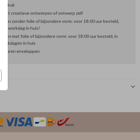
oefdruk
es uit creatieve ontwerpen of ontwerp zelf
arten zonder folie of bijzondere vorm: voor 18:00 uur besteld,
nde werkdag in huis!
arten met folie of bijzondere vorm: voor 18:00 uur besteld, in
werkdagen in huis
 kleuren enveloppen