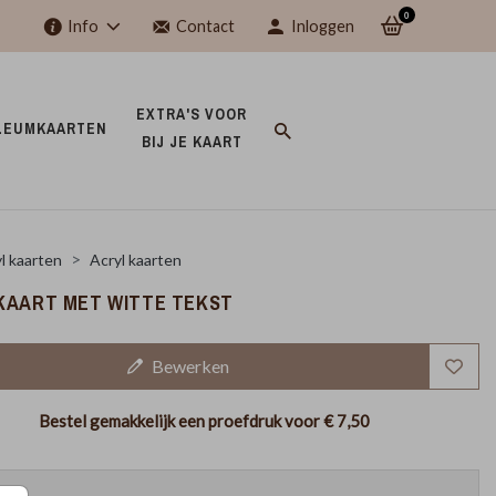
0
Info
Contact
Inloggen
EXTRA'S VOOR 
LEUMKAARTEN 
BIJ JE KAART 
l kaarten
Acryl kaarten
KAART MET WITTE TEKST
Bewerken
Bestel gemakkelijk een proefdruk voor
€ 7,50