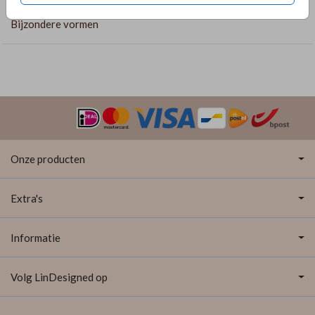
COLLECTIE
Bijzondere vormen
Onze producten
Extra's
Informatie
Volg LinDesigned op