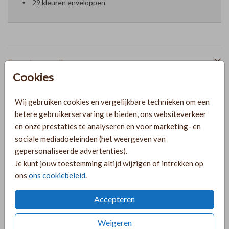
29 kleuren enveloppen
Formaten en prijzen
Cookies
PRODUCTINFORMATIE
Wij gebruiken cookies en vergelijkbare technieken om een
betere gebruikerservaring te bieden, ons websiteverkeer
en onze prestaties te analyseren en voor marketing- en
OMSCHRIJVING
sociale mediadoeleinden (het weergeven van
gepersonaliseerde advertenties).
Geboortekaartje voor een jongetje met een look-a-like
Je kunt jouw toestemming altijd wijzigen of intrekken op
scheprand en een beige achtergrond. Let op: De kaart
ons
ons cookiebeleid
.
wordt geleverd zonder het lint. Je kunt het lint: suede koord
cognac zoals op de foto bijbestellen via de volgende link:
Accepteren
https://lindesigned.nl/touwtjes
Toon meer
Weigeren