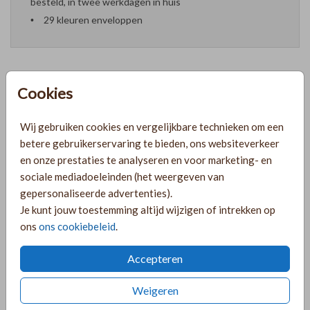
besteld, in twee werkdagen in huis
29 kleuren enveloppen
Cookies
Formaten en prijzen
Wij gebruiken cookies en vergelijkbare technieken om een
betere gebruikerservaring te bieden, ons websiteverkeer
PRODUCTINFORMATIE
en onze prestaties te analyseren en voor marketing- en
sociale mediadoeleinden (het weergeven van
gepersonaliseerde advertenties).
OMSCHRIJVING
Je kunt jouw toestemming altijd wijzigen of intrekken op
Lichtblauw ovaal geboortekaartje met goudfolie naam Siem
ons
ons cookiebeleid
.
en datum op de voorkant. Geboortekaartje in bijzondere
vorm.
Accepteren
COLLECTIE
Weigeren