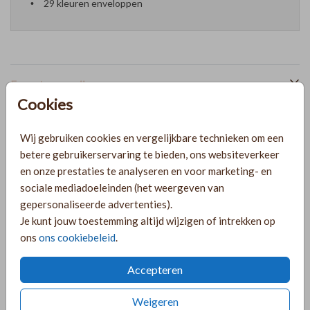
29 kleuren enveloppen
Formaten en prijzen
Cookies
PRODUCTINFORMATIE
Wij gebruiken cookies en vergelijkbare technieken om een
betere gebruikerservaring te bieden, ons websiteverkeer
en onze prestaties te analyseren en voor marketing- en
OMSCHRIJVING
sociale mediadoeleinden (het weergeven van
gepersonaliseerde advertenties).
Ben je op zoek naar een unieke en bijzondere trouwkaart?
Je kunt jouw toestemming altijd wijzigen of intrekken op
Dan is deze Save the Date met scheprand perfect voor jou!
ons
ons cookiebeleid
.
Deze kaart heeft een luxe uitstraling door de look-a-like
scheprand en de beige achtergrond. Het kaartje kan je naar
Accepteren
wens aanpassen in de editor, zodat het perfect bij jullie
Toon meer
bruiloft past. Kies voor deze bijzondere trouwkaart en maak
Weigeren
jullie bruiloft onvergetelijk! Let op: De kaart wordt