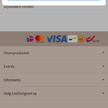
Bijzondere vormen
Onze producten
Extra's
Informatie
Volg LinDesigned op