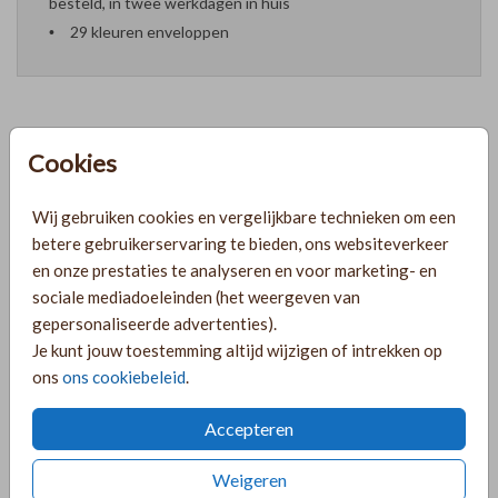
besteld, in twee werkdagen in huis
29 kleuren enveloppen
Cookies
Formaten en prijzen
Wij gebruiken cookies en vergelijkbare technieken om een
PRODUCTINFORMATIE
betere gebruikerservaring te bieden, ons websiteverkeer
en onze prestaties te analyseren en voor marketing- en
sociale mediadoeleinden (het weergeven van
OMSCHRIJVING
gepersonaliseerde advertenties).
Je kunt jouw toestemming altijd wijzigen of intrekken op
Ovalen save the date zandkleur met takjes voor bloemetjes.
ons
ons cookiebeleid
.
Met goudfolie. Let op: De kaart wordt geleverd zonder het
takje. Je kunt het takje zoals op de foto bijbestellen via de
Accepteren
volgende link: https://lindesigned.nl/takjes-bestellen
Weigeren
COLLECTIE