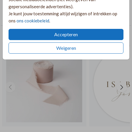
pagina: https://lindesigned.nl/mooie-lintjes
gepersonaliseerde advertenties).
COLLECTIE
Je kunt jouw toestemming altijd wijzigen of intrekken op
Bijzondere vormen
ons
ons cookiebeleid
.
RECOMMENDATIONS CROSS_SELL
Accepteren
Weigeren