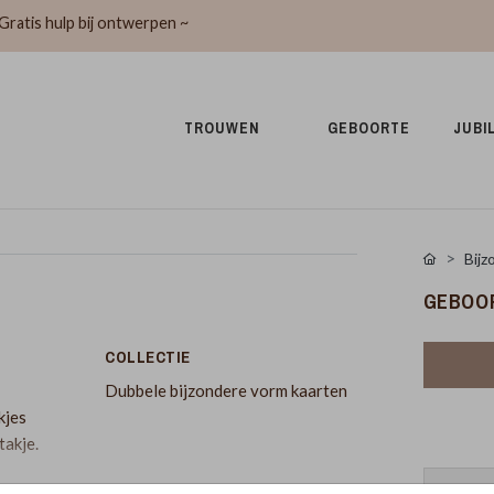
Gratis hulp bij ontwerpen ~
TROUWEN 
GEBOORTE 
JUBI
Bijz
GEBOOR
COLLECTIE
Dubbele bijzondere vorm kaarten
kjes
takje.
: