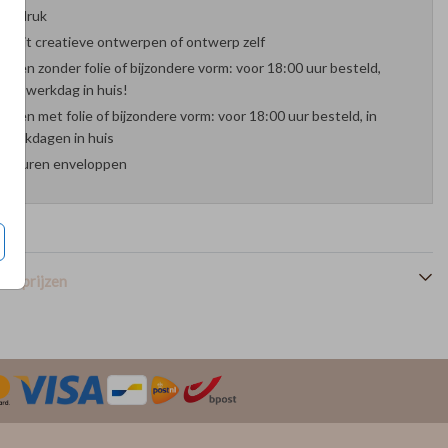
oefdruk
es uit creatieve ontwerpen of ontwerp zelf
arten zonder folie of bijzondere vorm: voor 18:00 uur besteld,
nde werkdag in huis!
arten met folie of bijzondere vorm: voor 18:00 uur besteld, in
werkdagen in huis
 kleuren enveloppen
en prijzen