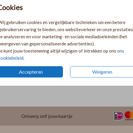
Pr
Cookies
Ki
Ka
Wij gebruiken cookies en vergelijkbare technieken om een betere
volge
gebruikerservaring te bieden, ons websiteverkeer en onze prestaties
Ka
te analyseren en voor marketing- en sociale mediadoeleinden (het
twee 
weergeven van gepersonaliseerde advertenties).
29
Je kunt jouw toestemming altijd wijzigen of intrekken op ons
ons
cookiebeleid
.
Accepteren
Weigeren
Formaten 
Ontwerp zelf jouw kaartje