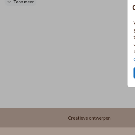
https://lindesigned.nl/takjes-bestellen
Toon meer
Creatieve ontwerpen