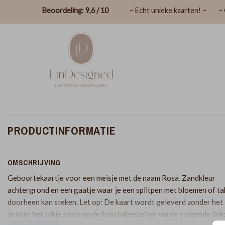
Beoordeling: 9,6 / 10
~ Echt unieke kaarten! ~
~ 
PRODUCTINFORMATIE
OMSCHRIJVING
Geboortekaartje voor een meisje met de naam Rosa. Zandkleur
achtergrond en een gaatje waar je een splitpen met bloemen of ta
doorheen kan steken. Let op: De kaart wordt geleverd zonder het 
Je kunt het takje zoals op de foto bijbestellen via de volgende link