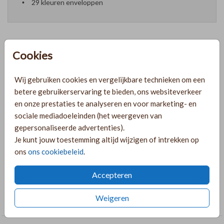
29 kleuren enveloppen
Cookies
Formaten en prijzen
Wij gebruiken cookies en vergelijkbare technieken om een
betere gebruikerservaring te bieden, ons websiteverkeer
PRODUCTINFORMATIE
en onze prestaties te analyseren en voor marketing- en
sociale mediadoeleinden (het weergeven van
gepersonaliseerde advertenties).
OMSCHRIJVING
Je kunt jouw toestemming altijd wijzigen of intrekken op
Ovalen save the date in groen met goudfolie. Je kunt deze
ons
ons cookiebeleid
.
helemaal naar wens aanpassen in de online editor.
Accepteren
COLLECTIE
Weigeren
Bijzondere vormen