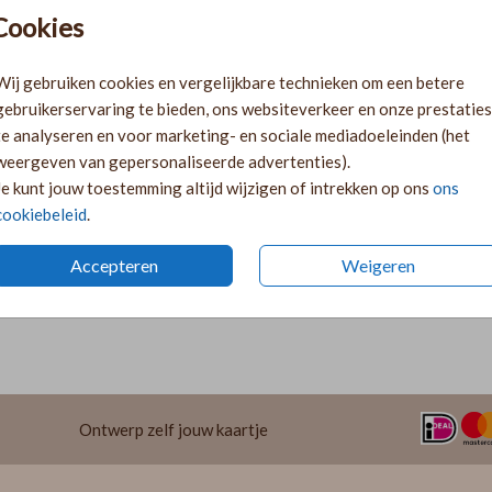
Pr
Cookies
Ki
Ka
Wij gebruiken cookies en vergelijkbare technieken om een betere
volge
gebruikerservaring te bieden, ons websiteverkeer en onze prestaties
Ka
te analyseren en voor marketing- en sociale mediadoeleinden (het
twee 
weergeven van gepersonaliseerde advertenties).
29
Je kunt jouw toestemming altijd wijzigen of intrekken op ons
ons
cookiebeleid
.
Accepteren
Weigeren
Formaten 
Ontwerp zelf jouw kaartje