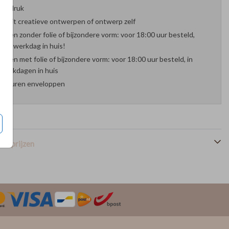
oefdruk
es uit creatieve ontwerpen of ontwerp zelf
arten zonder folie of bijzondere vorm: voor 18:00 uur besteld,
nde werkdag in huis!
arten met folie of bijzondere vorm: voor 18:00 uur besteld, in
werkdagen in huis
 kleuren enveloppen
en prijzen