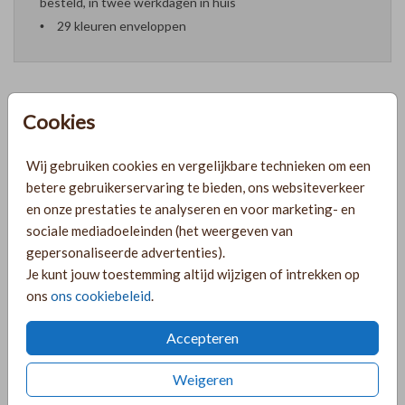
besteld, in twee werkdagen in huis
29 kleuren enveloppen
Cookies
Formaten en prijzen
Wij gebruiken cookies en vergelijkbare technieken om een
betere gebruikerservaring te bieden, ons websiteverkeer
PRODUCTINFORMATIE
en onze prestaties te analyseren en voor marketing- en
sociale mediadoeleinden (het weergeven van
gepersonaliseerde advertenties).
OMSCHRIJVING
Je kunt jouw toestemming altijd wijzigen of intrekken op
Prachtig jongens geboortekaartje met een beige
ons
ons cookiebeleid
.
achtergrond en een initiaal in goudfolie. Pas het ontwerp
naar wens aan in de online editor!
Accepteren
COLLECTIE
Weigeren