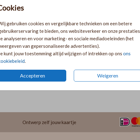
Pr
Cookies
Ki
Ka
Wij gebruiken cookies en vergelijkbare technieken om een betere
volge
gebruikerservaring te bieden, ons websiteverkeer en onze prestaties
Ka
te analyseren en voor marketing- en sociale mediadoeleinden (het
twee 
weergeven van gepersonaliseerde advertenties).
29
Je kunt jouw toestemming altijd wijzigen of intrekken op ons
ons
cookiebeleid
.
Accepteren
Weigeren
Formaten 
Ontwerp zelf jouw kaartje