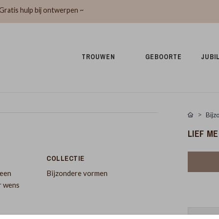
Gratis hulp bij ontwerpen ~
TROUWEN 
GEBOORTE 
JUBI
Bijz
LIEF M
COLLECTIE
 een
Bijzondere vormen
ar wens