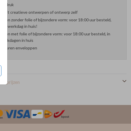
oefdruk
es uit creatieve ontwerpen of ontwerp zelf
arten zonder folie of bijzondere vorm: voor 18:00 uur besteld,
nde werkdag in huis!
arten met folie of bijzondere vorm: voor 18:00 uur besteld, in
werkdagen in huis
 kleuren enveloppen
en prijzen