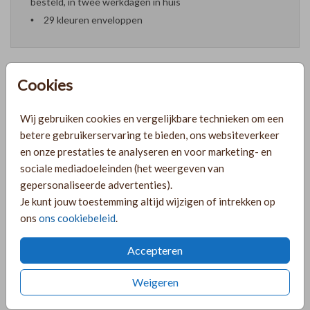
besteld, in twee werkdagen in huis
29 kleuren enveloppen
Cookies
Formaten en prijzen
Wij gebruiken cookies en vergelijkbare technieken om een
betere gebruikerservaring te bieden, ons websiteverkeer
PRODUCTINFORMATIE
en onze prestaties te analyseren en voor marketing- en
sociale mediadoeleinden (het weergeven van
gepersonaliseerde advertenties).
OMSCHRIJVING
Je kunt jouw toestemming altijd wijzigen of intrekken op
ons
ons cookiebeleid
.
Vrolijke trouwkaart in boogvorm met gekleurde waterverf
bloemen en goudfolie.
Accepteren
COLLECTIE
Weigeren
Bijzondere vormen