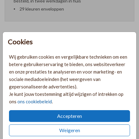
besteld, in twee werkdagen in huis
29 kleuren enveloppen
Cookies
Formaten en prijzen
Wij gebruiken cookies en vergelijkbare technieken om een
betere gebruikerservaring te bieden, ons websiteverkeer
PRODUCTINFORMATIE
en onze prestaties te analyseren en voor marketing- en
sociale mediadoeleinden (het weergeven van
gepersonaliseerde advertenties).
OMSCHRIJVING
Je kunt jouw toestemming altijd wijzigen of intrekken op
Een prachtig geboortekaartje met een beige achtergrond
ons
ons cookiebeleid
.
en een initiaal in goudfolie. Je kunt het ontwerp helemaal
naar wens aanpassen in de online editor!
Accepteren
COLLECTIE
Weigeren