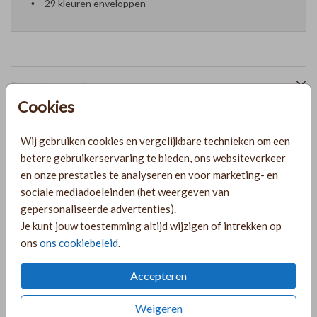
29 kleuren enveloppen
Formaten en prijzen
Cookies
PRODUCTINFORMATIE
Wij gebruiken cookies en vergelijkbare technieken om een
betere gebruikerservaring te bieden, ons websiteverkeer
en onze prestaties te analyseren en voor marketing- en
OMSCHRIJVING
sociale mediadoeleinden (het weergeven van
gepersonaliseerde advertenties).
Dubbel zandkleur geboortekaartje voor een meisje met
Je kunt jouw toestemming altijd wijzigen of intrekken op
gaatjes om een takje of bloemetje doorheen te steken! Let
ons
ons cookiebeleid
.
op: De kaart wordt geleverd zonder het takje. Je kunt het
takje zoals op de foto bijbestellen via de volgende link:
Accepteren
https://lindesigned.nl/takjes-bestellen
Toon meer
Weigeren