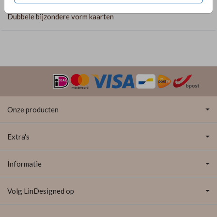
COLLECTIE
Dubbele bijzondere vorm kaarten
Onze producten
Extra's
Informatie
Volg LinDesigned op