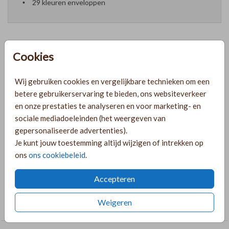
29 kleuren enveloppen
Cookies
Formaten en prijzen
Wij gebruiken cookies en vergelijkbare technieken om een
betere gebruikerservaring te bieden, ons websiteverkeer
PRODUCTINFORMATIE
en onze prestaties te analyseren en voor marketing- en
sociale mediadoeleinden (het weergeven van
gepersonaliseerde advertenties).
OMSCHRIJVING
Je kunt jouw toestemming altijd wijzigen of intrekken op
Meisjes geboortekaartje met gans en strik. Pas dit kaartje
ons
ons cookiebeleid
.
naar wens aan in de online editor!
Accepteren
COLLECTIE
Weigeren
Bijzondere vormen