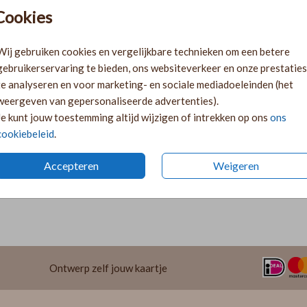
Pr
Cookies
Ki
Ka
Wij gebruiken cookies en vergelijkbare technieken om een betere
volge
gebruikerservaring te bieden, ons websiteverkeer en onze prestaties
Ka
te analyseren en voor marketing- en sociale mediadoeleinden (het
twee 
weergeven van gepersonaliseerde advertenties).
29
Je kunt jouw toestemming altijd wijzigen of intrekken op ons
ons
cookiebeleid
.
Accepteren
Weigeren
Formaten 
Ontwerp zelf jouw kaartje