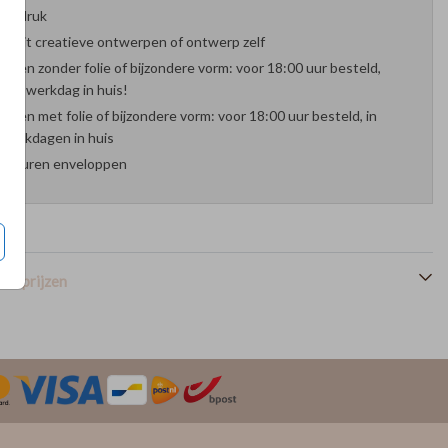
oefdruk
es uit creatieve ontwerpen of ontwerp zelf
arten zonder folie of bijzondere vorm: voor 18:00 uur besteld,
nde werkdag in huis!
arten met folie of bijzondere vorm: voor 18:00 uur besteld, in
werkdagen in huis
 kleuren enveloppen
en prijzen