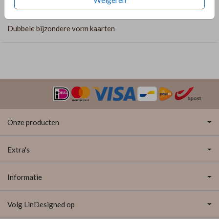
https://lindesigned.nl/lakzegels &
COLLECTIE
https://lindesigned.nl/touwtjes
Dubbele bijzondere vorm kaarten
Onze producten
Extra's
Informatie
Volg LinDesigned op