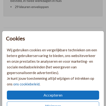
besteld, in twee werkdagen in huis
29 kleuren enveloppen
Formaten en prijzen
Cookies
Wij gebruiken cookies en vergelijkbare technieken om een
PRODUCTINFORMATIE
betere gebruikerservaring te bieden, ons websiteverkeer
en onze prestaties te analyseren en voor marketing- en
sociale mediadoeleinden (het weergeven van
OMSCHRIJVING
gepersonaliseerde advertenties).
Chique natuurlijke kleuren op deze mooie trouwkaart. De
Je kunt jouw toestemming altijd wijzigen of intrekken op
trouwkaart heeft een beige achtergrond en een mauve
ons
ons cookiebeleid
.
vorm met daaromheen een boog in goudfolie. Let op: De
kaart wordt geleverd zonder lakzegel en lint. Je kunt de
Accepteren
lakzegel en het lint: Chiffon zijden lint ecru zoals op de foto
Toon meer
bijbestellen via de volgende links:
Weigeren