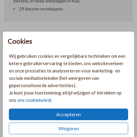
besteld, in twee werkdagen in huis
29 kleuren enveloppen
Cookies
Formaten en prijzen
Wij gebruiken cookies en vergelijkbare technieken om een
betere gebruikerservaring te bieden, ons websiteverkeer
PRODUCTINFORMATIE
en onze prestaties te analyseren en voor marketing- en
sociale mediadoeleinden (het weergeven van
gepersonaliseerde advertenties).
OMSCHRIJVING
Je kunt jouw toestemming altijd wijzigen of intrekken op
Lief geboortekaartje in bijzondere vorm met een line art
ons
ons cookiebeleid
.
van een meisje. Zandkleur achtergrond en voorzien van
goudfolie.
Accepteren
COLLECTIE
Weigeren