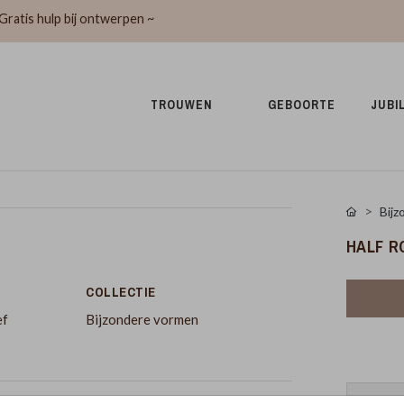
Gratis hulp bij ontwerpen ~
TROUWEN 
GEBOORTE 
JUBI
Bijz
HALF R
COLLECTIE
ef
Bijzondere vormen