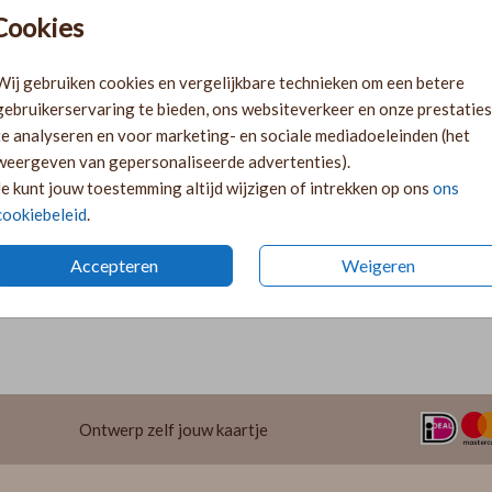
Pr
Cookies
Ki
Ka
Wij gebruiken cookies en vergelijkbare technieken om een betere
volge
gebruikerservaring te bieden, ons websiteverkeer en onze prestaties
Ka
te analyseren en voor marketing- en sociale mediadoeleinden (het
twee 
weergeven van gepersonaliseerde advertenties).
29
Je kunt jouw toestemming altijd wijzigen of intrekken op ons
ons
cookiebeleid
.
Accepteren
Weigeren
Formaten 
Ontwerp zelf jouw kaartje