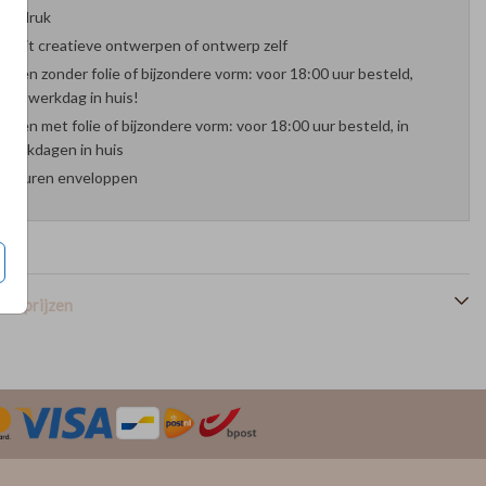
oefdruk
es uit creatieve ontwerpen of ontwerp zelf
arten zonder folie of bijzondere vorm: voor 18:00 uur besteld,
nde werkdag in huis!
arten met folie of bijzondere vorm: voor 18:00 uur besteld, in
werkdagen in huis
 kleuren enveloppen
en prijzen