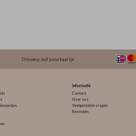
Ontwerp zelf jouw kaartje
Informatie
lds
Contact
ls
Over ons
lementjes
Veelgestelde vragen
Bezorgen
pen