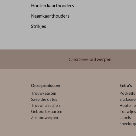
Houten kaarthouders
Naamkaarthouders
Strikjes
Creatieve ontwerpen
Onze producten
Extra's
Trouwkaarten
Pocketfo
Save the dates
Sluitzege
Trouwhuisstijlen
Houten e
Geboortekaarten
Touwtjes
Zelf ontwerpen
Labels
Envelop