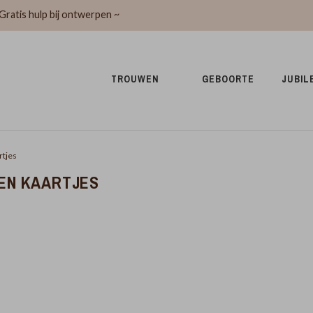
Gratis hulp bij ontwerpen ~
TROUWEN 
GEBOORTE 
JUBIL
rtjes
EN KAARTJES