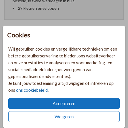
besteld, in twee werkdagen in huis
29 kleuren enveloppen
Cookies
Formaten en prijzen
Wij gebruiken cookies en vergelijkbare technieken om een
betere gebruikerservaring te bieden, ons websiteverkeer
PRODUCTINFORMATIE
en onze prestaties te analyseren en voor marketing- en
sociale mediadoeleinden (het weergeven van
gepersonaliseerde advertenties).
OMSCHRIJVING
Je kunt jouw toestemming altijd wijzigen of intrekken op
ons
ons cookiebeleid
.
Geboortekaartje op hout voor een meisje met maanstanden
in paars en roze.
Accepteren
COLLECTIE
Weigeren
Geboortekaartjes