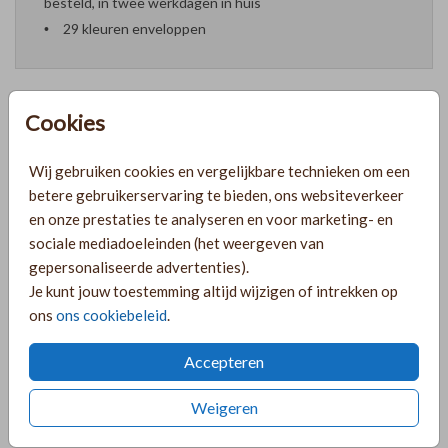
besteld, in twee werkdagen in huis
29 kleuren enveloppen
Cookies
Formaten en prijzen
Wij gebruiken cookies en vergelijkbare technieken om een
betere gebruikerservaring te bieden, ons websiteverkeer
PRODUCTINFORMATIE
en onze prestaties te analyseren en voor marketing- en
sociale mediadoeleinden (het weergeven van
gepersonaliseerde advertenties).
OMSCHRIJVING
Je kunt jouw toestemming altijd wijzigen of intrekken op
ons
ons cookiebeleid
.
Lief geboortekaartje voor een meisje op hout met
roestkleur en bloemen.
Accepteren
COLLECTIE
Weigeren
Geboortekaartjes