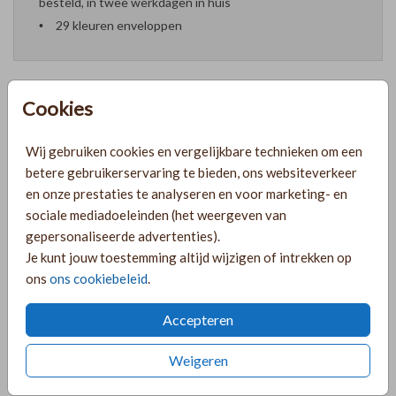
besteld, in twee werkdagen in huis
29 kleuren enveloppen
Cookies
Formaten en prijzen
Wij gebruiken cookies en vergelijkbare technieken om een
betere gebruikerservaring te bieden, ons websiteverkeer
PRODUCTINFORMATIE
en onze prestaties te analyseren en voor marketing- en
sociale mediadoeleinden (het weergeven van
gepersonaliseerde advertenties).
OMSCHRIJVING
Je kunt jouw toestemming altijd wijzigen of intrekken op
ons
ons cookiebeleid
.
Stoer geboortekaartje op hout voor een jongetje met
abstracte vormen.
Accepteren
COLLECTIE
Weigeren
Geboortekaartjes