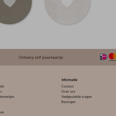
Ontwerp zelf jouw kaartje
Informatie
lds
Contact
ls
Over ons
lementjes
Veelgestelde vragen
Bezorgen
pen