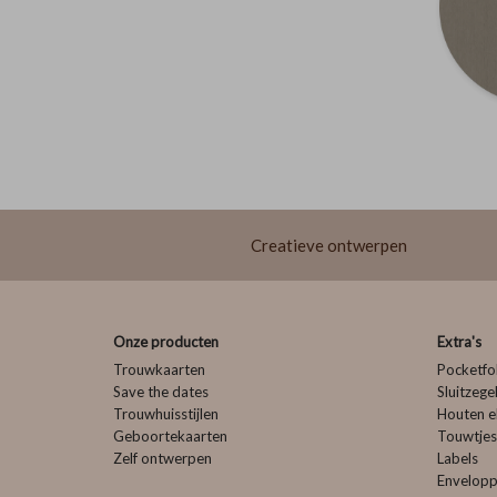
Creatieve ontwerpen
Onze producten
Extra's
Trouwkaarten
Pocketfo
Save the dates
Sluitzege
Trouwhuisstijlen
Houten e
Geboortekaarten
Touwtjes
Zelf ontwerpen
Labels
Envelop