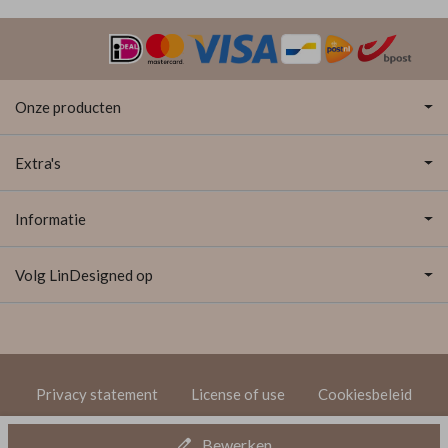
Onze producten
Extra's
Informatie
Volg LinDesigned op
Privacy statement
License of use
Cookiesbeleid
© 2020 LinDesigned
Bewerken