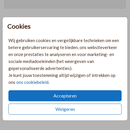
Cookies
Prijzen
Wij gebruiken cookies en vergelijkbare technieken om een
betere gebruikerservaring te bieden, ons websiteverkeer
PRODUCTINFORMATIE
en onze prestaties te analyseren en voor marketing- en
sociale mediadoeleinden (het weergeven van
gepersonaliseerde advertenties).
OMSCHRIJVING
Je kunt jouw toestemming altijd wijzigen of intrekken op
sluitzegel geboortekaart chique met naam en datum
ons
ons cookiebeleid
.
COLLECTIE
Accepteren
Sluitzegels
Weigeren