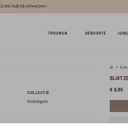
Gratis hulp bij ontwerpen ~
TROUWEN 
GEBOORTE 
JUBI
Extr
SLUITZ
€ 6,95
COLLECTIE
Sluitzegels
Pr