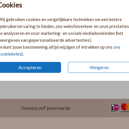
Cookies
Ki
Ka
Wij gebruiken cookies en vergelijkbare technieken om een betere
volge
gebruikerservaring te bieden, ons websiteverkeer en onze prestaties
Ka
te analyseren en voor marketing- en sociale mediadoeleinden (het
twee 
weergeven van gepersonaliseerde advertenties).
29
Je kunt jouw toestemming altijd wijzigen of intrekken op ons
ons
cookiebeleid
.
Accepteren
Weigeren
Prijzen
Ontwerp zelf jouw kaartje