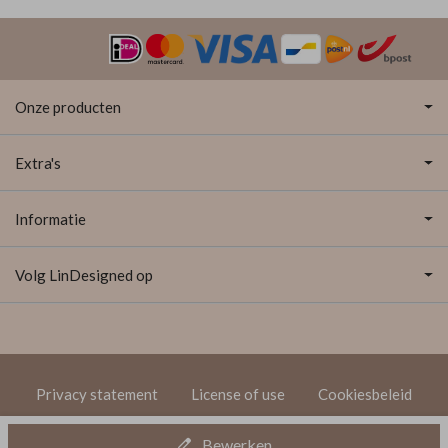
Onze producten
Extra's
Informatie
Volg LinDesigned op
Privacy statement
License of use
Cookiesbeleid
© 2020 LinDesigned
Bewerken