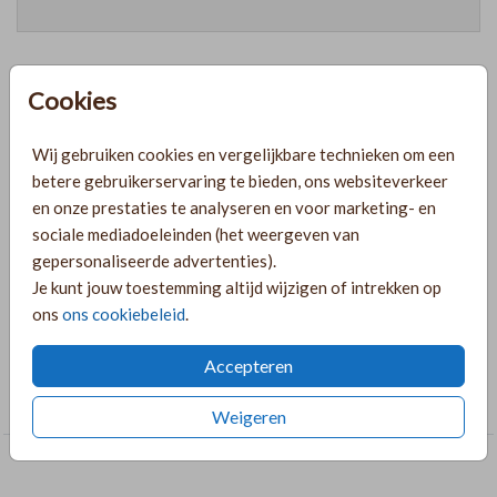
Cookies
Prijzen
Wij gebruiken cookies en vergelijkbare technieken om een
betere gebruikerservaring te bieden, ons websiteverkeer
PRODUCTINFORMATIE
en onze prestaties te analyseren en voor marketing- en
sociale mediadoeleinden (het weergeven van
gepersonaliseerde advertenties).
OMSCHRIJVING
Je kunt jouw toestemming altijd wijzigen of intrekken op
sluitzegel geboortekaart met naam en stippen
ons
ons cookiebeleid
.
COLLECTIE
Accepteren
Sluitzegels
Weigeren