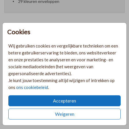
29 kleuren enveloppen
Cookies
Formaten en prijzen
Wij gebruiken cookies en vergelijkbare technieken om een
betere gebruikerservaring te bieden, ons websiteverkeer
PRODUCTINFORMATIE
en onze prestaties te analyseren en voor marketing- en
sociale mediadoeleinden (het weergeven van
gepersonaliseerde advertenties).
OMSCHRIJVING
Je kunt jouw toestemming altijd wijzigen of intrekken op
Geboorteposter met de geboortebloem van juli: de
ons
ons cookiebeleid
.
waterlelie.
Accepteren
COLLECTIE
Weigeren
Poster Geboorte