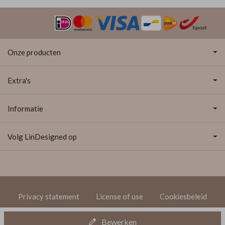
Onze producten
Extra's
Informatie
Volg LinDesigned op
Privacy statement
License of use
Cookiesbeleid
© 2020 LinDesigned
Bewerken