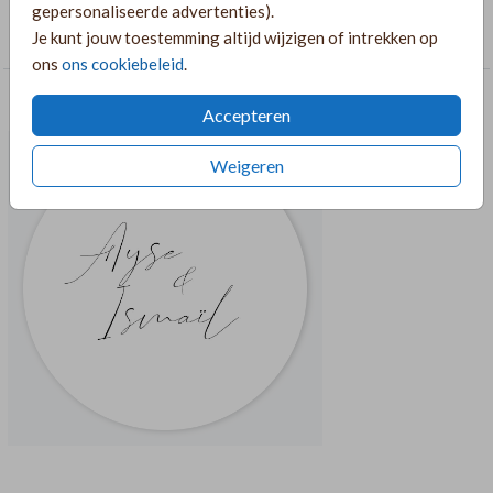
COLLECTIE
gepersonaliseerde advertenties).
Je kunt jouw toestemming altijd wijzigen of intrekken op
Trouwkaarten
ons
ons cookiebeleid
.
RECOMMENDATIONS CROSS_SELL
Accepteren
Weigeren