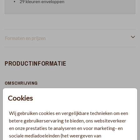
29 kleuren enveloppen
Formaten en prijzen
PRODUCTINFORMATIE
OMSCHRIJVING
Minimalistische trouwkaart in zwart wit. Mooi met een
Cookies
lakzegel rechts boven in de hoek! Let op: De kaart wordt
geleverd zonder de lakzegel en het takje. Je kunt de lakzegel
Wij gebruiken cookies en vergelijkbare technieken om een
en het takje zoals op de foto bijbestellen via de volgende
betere gebruikerservaring te bieden, ons websiteverkeer
links: https://lindesigned.nl/lakzegels en
Toon meer
en onze prestaties te analyseren en voor marketing- en
https://lindesigned.nl/takjes-bestellen
sociale mediadoeleinden (het weergeven van