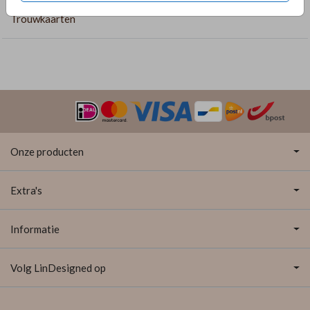
Trouwkaarten
Onze producten
Extra's
Informatie
Volg LinDesigned op