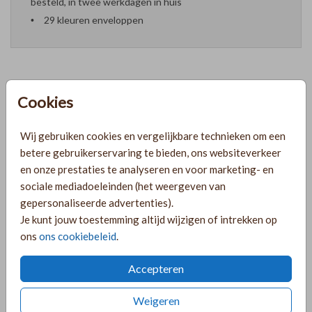
besteld, in twee werkdagen in huis
29 kleuren enveloppen
Cookies
Formaten en prijzen
Wij gebruiken cookies en vergelijkbare technieken om een
PRODUCTINFORMATIE
betere gebruikerservaring te bieden, ons websiteverkeer
en onze prestaties te analyseren en voor marketing- en
sociale mediadoeleinden (het weergeven van
OMSCHRIJVING
gepersonaliseerde advertenties).
Je kunt jouw toestemming altijd wijzigen of intrekken op
Chique trouwkaartje met handen en goudfolie in een chique
ons
ons cookiebeleid
.
lettertype. Pas het trouwkaartje naar wens aan door de
achtergrond te wijzigen of een andere kleur lettertype te
Accepteren
kiezen!
Weigeren
COLLECTIE