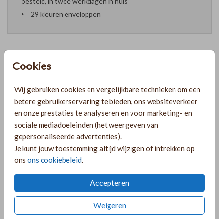
besteld, in twee werkdagen in huis
29 kleuren enveloppen
Cookies
Formaten en prijzen
Wij gebruiken cookies en vergelijkbare technieken om een
betere gebruikerservaring te bieden, ons websiteverkeer
PRODUCTINFORMATIE
en onze prestaties te analyseren en voor marketing- en
sociale mediadoeleinden (het weergeven van
gepersonaliseerde advertenties).
OMSCHRIJVING
Je kunt jouw toestemming altijd wijzigen of intrekken op
Kerstgeboortekaart met takjes krans, zandkleur
ons
ons cookiebeleid
.
achtergrond en bordeauxrode tekst. Je kunt deze
kerstgeboortekaart zelf ontwerpen en aanpassen!
Accepteren
COLLECTIE
Weigeren