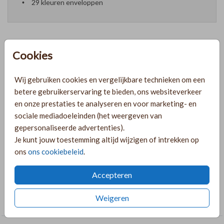
29 kleuren enveloppen
Cookies
Formaten en prijzen
Wij gebruiken cookies en vergelijkbare technieken om een
betere gebruikerservaring te bieden, ons websiteverkeer
PRODUCTINFORMATIE
en onze prestaties te analyseren en voor marketing- en
sociale mediadoeleinden (het weergeven van
gepersonaliseerde advertenties).
OMSCHRIJVING
Je kunt jouw toestemming altijd wijzigen of intrekken op
Minimalistische kerstgeboortekaart met bordeauxrode
ons
ons cookiebeleid
.
achtergrond.
Accepteren
COLLECTIE
Weigeren
Kerstkaarten