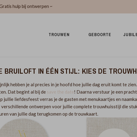
Gratis hulp bij ontwerpen ~
TROUWEN 
GEBOORTE 
JUBIL
E BRUILOFT IN ÉÉN STIJL: KIES DE TROUWH
nlijk hebben je al precies in je hoofd hoe jullie dag eruit komt te zien
ten. Dat begint al bij de
save the date
! Daarna verstuur je een prach
p jullie liefdesfeest verras je de gasten met menukaartjes en naamkaart
r verschillende ontwerpen voor jullie complete trouwhuisstijl die stuk
uren van jullie dag terugkomen op de trouwkaart.