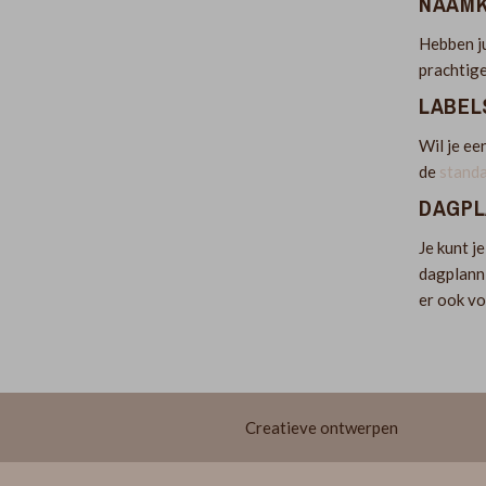
NAAM
Hebben ju
prachtige
LABEL
Wil je ee
de
standa
DAGPL
Je kunt j
dagplann
er ook v
Creatieve ontwerpen