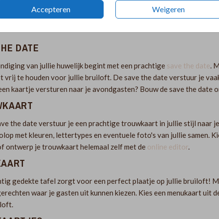
Accepteren
Weigeren
THE DATE
diging van jullie huwelijk begint met een prachtige
save the date
. 
t vrij te houden voor jullie bruiloft. De save the date verstuur je va
 een kaartje versturen naar je avondgasten? Bouw de save the date o
WKAART
ve the date verstuur je een prachtige trouwkaart in jullie stijl naar
olop met kleuren, lettertypes en eventuele foto's van jullie samen. K
f ontwerp je trouwkaart helemaal zelf met de
online editor
.
KAART
tig gedekte tafel zorgt voor een perfect plaatje op jullie bruiloft!
gerechten waar je gasten uit kunnen kiezen. Kies een menukaart uit d
iloft.