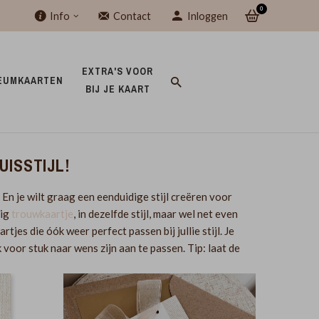
0
Info
Contact
Inloggen
EXTRA'S VOOR 
EUMKAARTEN 
BIJ JE KAART 
UISSTIJL!
. En je wilt graag een eenduidige stijl creëren voor
tig
trouwkaartje
, in dezelfde stijl, maar wel net even
jes die óók weer perfect passen bij jullie stijl. Je
 voor stuk naar wens zijn aan te passen. Tip: laat de