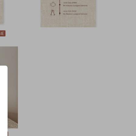
IE
LIE