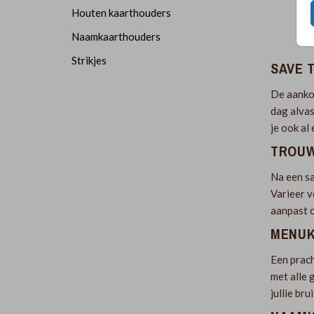
Houten kaarthouders
Naamkaarthouders
Strikjes
SAVE 
De aankon
dag alvas
je ook al
TROU
Na een sa
Varieer v
aanpast o
MENU
Een prach
met alle 
jullie bru