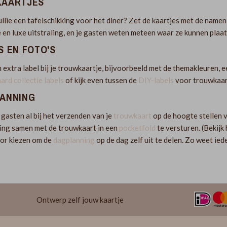
KAARTJES
llie een tafelschikking voor het diner? Zet de kaartjes met de namen 
 en luxe uitstraling, en je gasten weten meteen waar ze kunnen pla
S EN FOTO'S
n extra label bij je trouwkaartje, bijvoorbeeld met de themakleuren, e
ard collectie labels
of kijk even tussen de
DIY-labels
voor trouwkaarte
ANNING
e gasten al bij het verzenden van je
trouwkaart
op de hoogte stellen va
ing samen met de trouwkaart in een
pocketfold
te versturen. (Bekijk 
oor kiezen om de
dagplanning
op de dag zelf uit te delen. Zo weet ied
Ontwerp zelf jouw kaartje