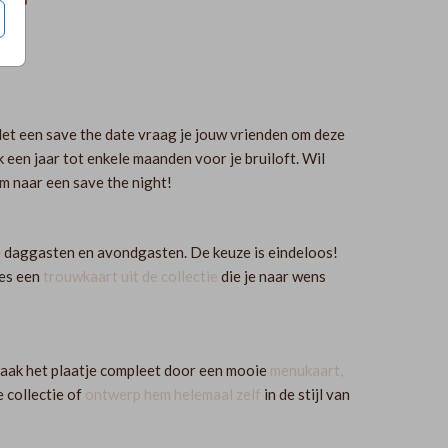
Met een save the date vraag je jouw vrienden om deze
ak een jaar tot enkele maanden voor je bruiloft. Wil
m naar een save the night!
 je daggasten en avondgasten. De keuze is eindeloos!
ies een
trouwkaart uit de collectie
die je naar wens
 Maak het plaatje compleet door een mooie
menukaart,
e collectie of
ontwerp hem helemaal zelf
in de stijl van