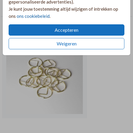
gepersonaliseerde advertenties).
Rechthoekige labelkaarten
Je kunt jouw toestemming altijd wijzigen of intrekken op
ons
ons cookiebeleid
.
AANBEVOLEN
Accepteren
Weigeren