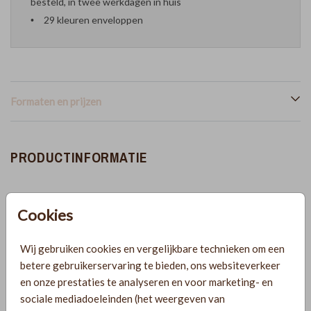
besteld, in twee werkdagen in huis
29 kleuren enveloppen
Formaten en prijzen
PRODUCTINFORMATIE
OMSCHRIJVING
Cookies
Zomers geboortekaartje voor een jongetje met blauwe
strepen. Deze kaart is perfect voor een zomerbaby! Let op:
Wij gebruiken cookies en vergelijkbare technieken om een
wordt geleverd zonder de paperclip, deze kan je wel mee
betere gebruikerservaring te bieden, ons websiteverkeer
bestellen.
en onze prestaties te analyseren en voor marketing- en
sociale mediadoeleinden (het weergeven van
COLLECTIE