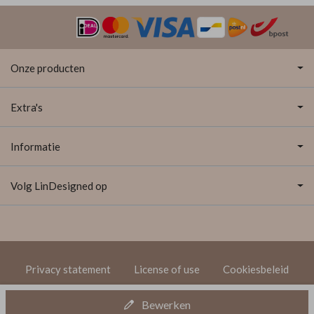
Onze producten
Extra's
Informatie
Volg LinDesigned op
Privacy statement
License of use
Cookiesbeleid
© 2020 LinDesigned
Bewerken