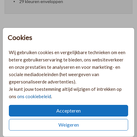
29 kleuren enveloppen
Cookies
Formaten en prijzen
Wij gebruiken cookies en vergelijkbare technieken om een
PRODUCTINFORMATIE
betere gebruikerservaring te bieden, ons websiteverkeer
en onze prestaties te analyseren en voor marketing- en
sociale mediadoeleinden (het weergeven van
OMSCHRIJVING
gepersonaliseerde advertenties).
Je kunt jouw toestemming altijd wijzigen of intrekken op
Chique trouwkaarten set met een lakzegel. Pas de kaart en
ons
ons cookiebeleid
.
de extra kaartjes naar wens aan en bestel een proefdruk!
Let op: De kaart wordt geleverd zonder lakzegel en lint.
Accepteren
COLLECTIE
Weigeren
Rechthoekige labelkaarten