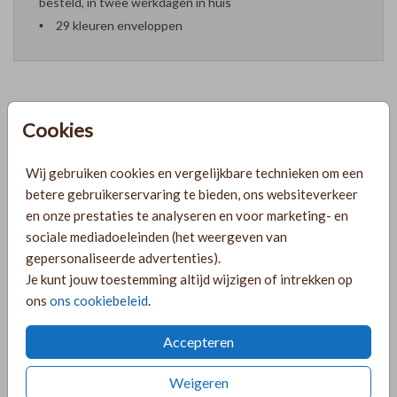
besteld, in twee werkdagen in huis
29 kleuren enveloppen
Cookies
Formaten en prijzen
Wij gebruiken cookies en vergelijkbare technieken om een
PRODUCTINFORMATIE
betere gebruikerservaring te bieden, ons websiteverkeer
en onze prestaties te analyseren en voor marketing- en
sociale mediadoeleinden (het weergeven van
OMSCHRIJVING
gepersonaliseerde advertenties).
Je kunt jouw toestemming altijd wijzigen of intrekken op
Lief tweelingmeisjes geboortekaartje met een foto en een
ons
ons cookiebeleid
.
oudroze achtergrond. De kaart is opgemaakt in een
boogvorm. Je kunt alles zelf naar wens aanpassen en de
Accepteren
kleuren wijzigen.
Weigeren
COLLECTIE