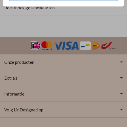
Rechthoekige labelkaarten
Onze producten
Extra's
Informatie
Volg LinDesigned op