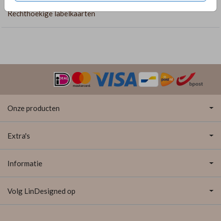
Rechthoekige labelkaarten
Onze producten
Extra's
Informatie
Volg LinDesigned op