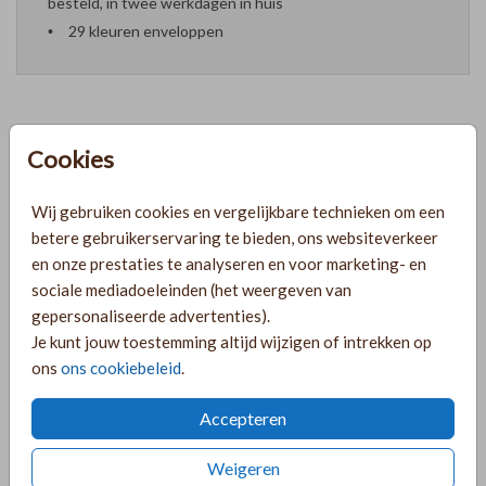
besteld, in twee werkdagen in huis
29 kleuren enveloppen
Cookies
Formaten en prijzen
Wij gebruiken cookies en vergelijkbare technieken om een
PRODUCTINFORMATIE
betere gebruikerservaring te bieden, ons websiteverkeer
en onze prestaties te analyseren en voor marketing- en
sociale mediadoeleinden (het weergeven van
OMSCHRIJVING
gepersonaliseerde advertenties).
Je kunt jouw toestemming altijd wijzigen of intrekken op
Trouwkaart set in natuurlijke kleuren met een extra kaartje
ons
ons cookiebeleid
.
met foto. Je kunt deze trouwkaart naar wens aanpassen in
de editor. De splitpennen kan je los via de shop bestellen
Accepteren
(onder extra's).
Weigeren
COLLECTIE