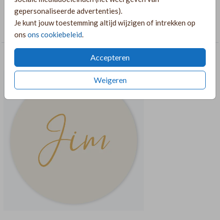
gepersonaliseerde advertenties).
COLLECTIE
Je kunt jouw toestemming altijd wijzigen of intrekken op
Rechthoekige labelkaarten
ons
ons cookiebeleid
.
RECOMMENDATIONS CROSS_SELL
Accepteren
Weigeren