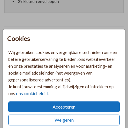
29 kleuren enveloppen
Formaten en prijzen
Cookies
Wij gebruiken cookies en vergelijkbare technieken om een
PRODUCTINFORMATIE
betere gebruikerservaring te bieden, ons websiteverkeer
en onze prestaties te analyseren en voor marketing- en
sociale mediadoeleinden (het weergeven van
OMSCHRIJVING
gepersonaliseerde advertenties).
Jubileumkaart set in lichte zandkleur met goudfolie en een
Je kunt jouw toestemming altijd wijzigen of intrekken op
dagplanning. Je kunt deze kaart, in natuurlijke kleuren,
ons
ons cookiebeleid
.
gemakkelijk aanpassen in de online editor! Bijvoorbeeld
naar taupe, oudroze of oudgroen.
Accepteren
COLLECTIE
Weigeren