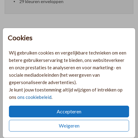
29 kleuren enveloppen
Cookies
Formaten en prijzen
Wij gebruiken cookies en vergelijkbare technieken om een
PRODUCTINFORMATIE
betere gebruikerservaring te bieden, ons websiteverkeer
en onze prestaties te analyseren en voor marketing- en
sociale mediadoeleinden (het weergeven van
OMSCHRIJVING
gepersonaliseerde advertenties).
Je kunt jouw toestemming altijd wijzigen of intrekken op
2 mooie menukaarten in boogvorm met een gaatje om
ons
ons cookiebeleid
.
daaraan het naamkaartje te bevestigen. Bijpassende
naamkaartjes zijn ook via de shop te verkrijgen.
Accepteren
COLLECTIE
Weigeren
Rechthoekige labelkaarten