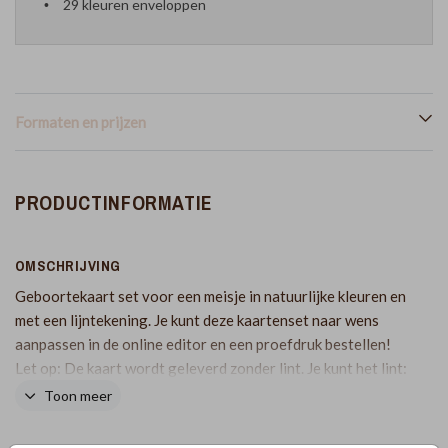
29 kleuren enveloppen
Formaten en prijzen
PRODUCTINFORMATIE
OMSCHRIJVING
Geboortekaart set voor een meisje in natuurlijke kleuren en
met een lijntekening. Je kunt deze kaartenset naar wens
aanpassen in de online editor en een proefdruk bestellen!
Let op: De kaart wordt geleverd zonder lint. Je kunt het lint:
satijnlint oudroze zoals op de foto bijbestellen via de
Toon meer
volgende link: https://lindesigned.nl/mooie-lintjes